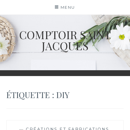
Skip
MENU
to
content
COMPTOIR SAINT
JACQUES
ÉTIQUETTE :
DIY
—
CRÉATIONS ET FABRICATIONS
,