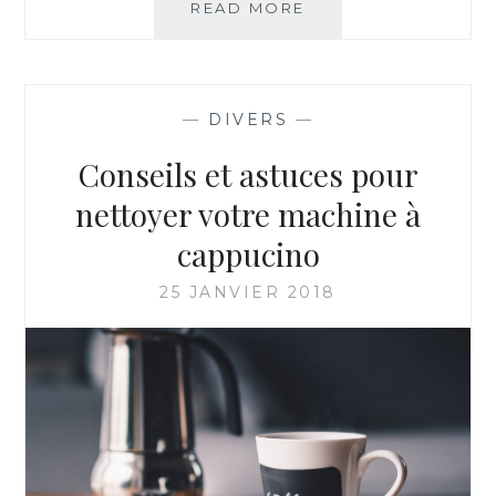
MATÉRIEL
READ MORE
ÉLECTRIQUE
ET
INSTALLATION
:
—
DIVERS
—
LES
BONS
Conseils et astuces pour
RÉFLEXES
nettoyer votre machine à
cappucino
25 JANVIER 2018