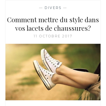
NETTOYER
—
DIVERS
—
VOTRE
MACHINE
Comment mettre du style dans
À
CAPPUCINO
vos lacets de chaussures?
11 OCTOBRE 2017