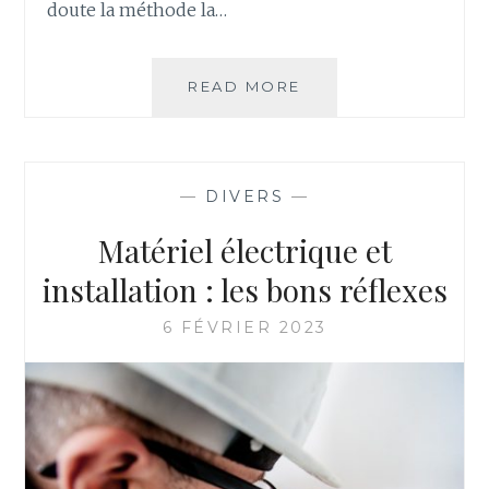
doute la méthode la…
6
READ MORE
MÉTHODES
POUR
FAIRE
CHAUFFER
—
DIVERS
—
LE
CAFÉ
Matériel électrique et
installation : les bons réflexes
6 FÉVRIER 2023