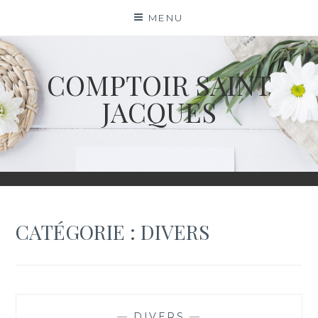
Skip
MENU
to
content
COMPTOIR SAINT
JACQUES
CATÉGORIE :
DIVERS
—
DIVERS
—