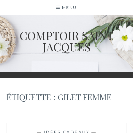
Skip
MENU
to
content
COMPTOIR SAINT
JACQUES
ÉTIQUETTE :
GILET FEMME
—
IDÉES CADEAUX
—