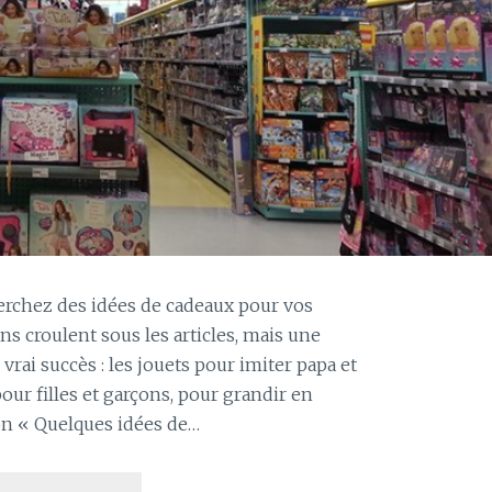
herchez des idées de cadeaux pour vos
s croulent sous les articles, mais une
rai succès : les jouets pour imiter papa et
ur filles et garçons, pour grandir en
ion « Quelques idées de…