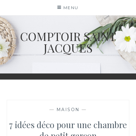
Skip
MENU
to
content
COMPTOIR SAINT
JACQUES
—
MAISON
—
7 idées déco pour une chambre
de petit garçon