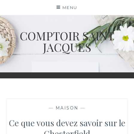
Skip
MENU
to
content
COMPTOIR SAINT
JACQUES
—
MAISON
—
Ce que vous devez savoir sur le
Chesterfield