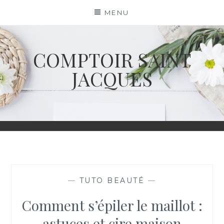
Skip
MENU
to
content
COMPTOIR SAINT
JACQUES
—
TUTO BEAUTÉ
—
Comment s’épiler le maillot :
astuces et cire maison