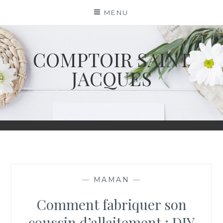
Skip
MENU
to
content
COMPTOIR SAINT
JACQUES
—
MAMAN
—
Comment fabriquer son
coussin d’allaitement : DIY