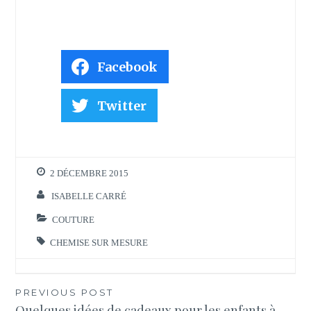
Facebook
Twitter
2 DÉCEMBRE 2015
ISABELLE CARRÉ
COUTURE
CHEMISE SUR MESURE
Navigation
PREVIOUS POST
Quelques idées de cadeaux pour les enfants à