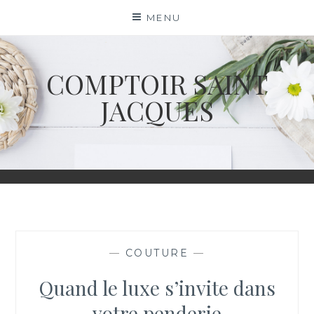
Skip
MENU
to
content
COMPTOIR SAINT
JACQUES
—
COUTURE
—
Quand le luxe s’invite dans
votre penderie