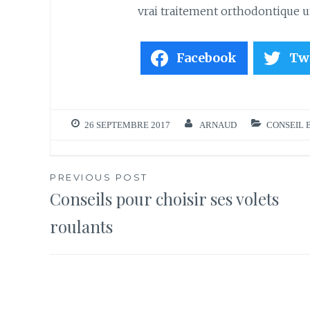
vrai traitement orthodontique un
Facebook
Tw
26 SEPTEMBRE 2017
ARNAUD
CONSEIL 
Navigation
PREVIOUS POST
Conseils pour choisir ses volets
de
roulants
l’article