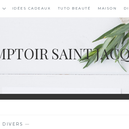
S
IDÉES CADEAUX
TUTO BEAUTÉ
MAISON
D
PTOIR SAINT JAC
—
DIVERS
—