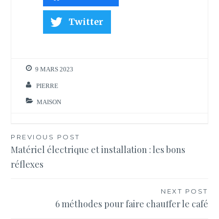
Twitter
9 MARS 2023
PIERRE
MAISON
Navigation
PREVIOUS POST
Matériel électrique et installation : les bons
de
réflexes
l’article
NEXT POST
6 méthodes pour faire chauffer le café