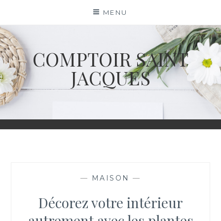
Skip
MENU
to
content
COMPTOIR SAINT
JACQUES
—
MAISON
—
Décorez votre intérieur
autrement avec les plantes