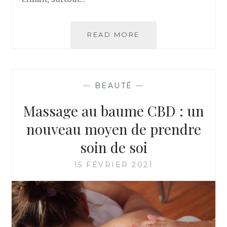
VOL
READ MORE
LONG-
COURRIER
:
COMMENT
—
BEAUTÉ
—
HABILLER
VOS
Massage au baume CBD : un
ENFANTS
?
nouveau moyen de prendre
soin de soi
15 FÉVRIER 2021