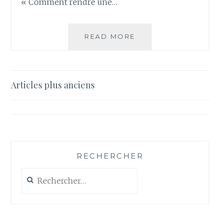
« Comment rendre une…
COMMENT
READ MORE
RENDRE
UNE
CHAMBRE
PLUS
Navigation
Articles plus anciens
CHALEUREUSE?
des
articles
RECHERCHER
Rechercher :