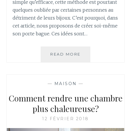
simple qu’efficace, cette méthode est pourtant
quelques oubliée par certaines personnes au
détriment de leurs bijoux. C’est pourquoi, dans
cet article, nous proposons de créer soi-même
son porte bague. Ces idées sont…
COMMENT
READ MORE
CRÉER
SOI-
MÊME
UN
—
MAISON
—
PORTE-
BAGUE
Comment rendre une chambre
?
plus chaleureuse?
12 FÉVRIER 2018