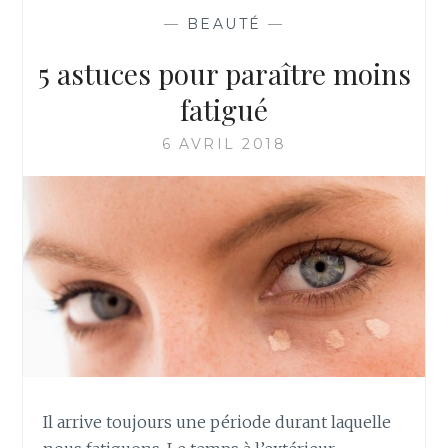
SPÉCIALISTE
—
BEAUTÉ
—
POUR
LA
5 astuces pour paraître moins
MANIPULATION
DE
fatigué
VOTRE
SYSTÈME
6 AVRIL 2018
DE
VITRAGE
Il arrive toujours une période durant laquelle