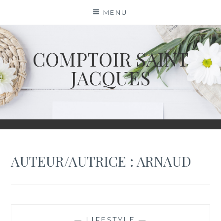
Skip
MENU
to
content
COMPTOIR SAINT
JACQUES
AUTEUR/AUTRICE :
ARNAUD
—
LIFESTYLE
—