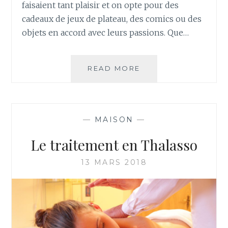
faisaient tant plaisir et on opte pour des
cadeaux de jeux de plateau, des comics ou des
objets en accord avec leurs passions. Que…
COMMENT
READ MORE
TROUVER
DES
IDÉES
CADEAUX
—
MAISON
—
POUR
UN
Le traitement en Thalasso
ADOLESCENT
?
13 MARS 2018