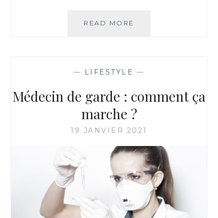
MASSAGE
READ MORE
AU
BAUME
CBD
:
—
LIFESTYLE
—
UN
NOUVEAU
Médecin de garde : comment ça
MOYEN
DE
marche ?
PRENDRE
SOIN
19 JANVIER 2021
DE
SOI