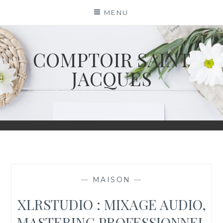
Skip
MENU
to
content
COMPTOIR SAINT
JACQUES
—
MAISON
—
XLRSTUDIO : MIXAGE AUDIO,
MASTERING PROFESSIONNEL