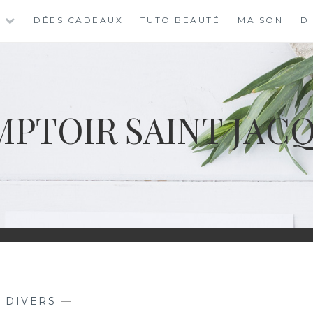
S
IDÉES CADEAUX
TUTO BEAUTÉ
MAISON
D
PTOIR SAINT JAC
—
DIVERS
—